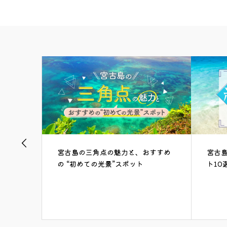
おすすめ
宮古島の絶対に外せない絶景スポッ
ト10選
【2
リス
情報