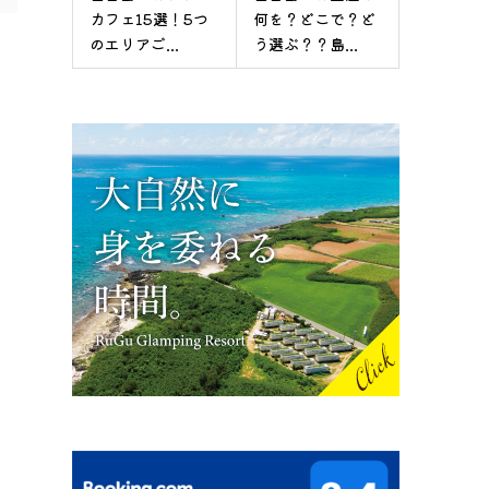
カフェ15選！5つ
何を？どこで？ど
のエリアご...
う選ぶ？？島...