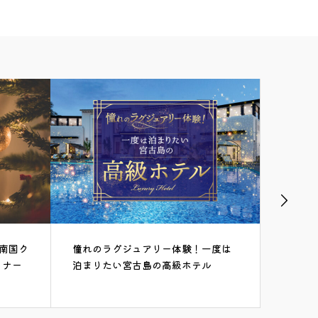
一度は
1月の宮古島で心も身体もホットな体
11月
ル
験をしよう！
ごす