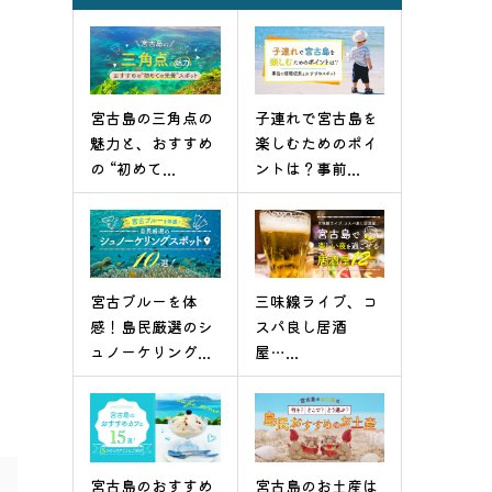
宮古島の三角点の
子連れで宮古島を
魅力と、おすすめ
楽しむためのポイ
の “初めて...
ントは？事前...
宮古ブルーを体
三味線ライブ、コ
感！島民厳選のシ
スパ良し居酒
ュノーケリング...
屋…...
宮古島のおすすめ
宮古島のお土産は