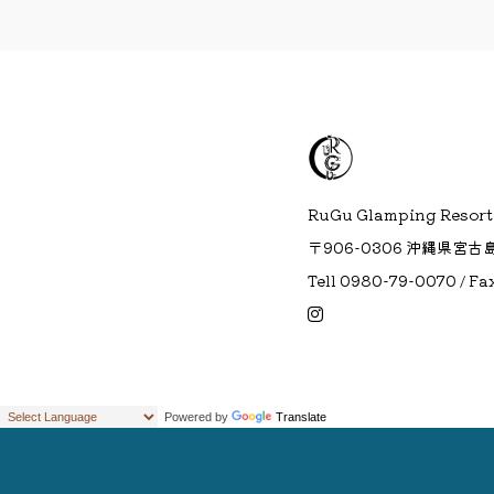
RuGu Glamping Resort
〒906-0306 沖縄県宮古
Tell 0980-79-0070 / F
Powered by
Translate