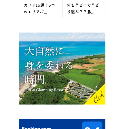
カフェ15選！5つ
何を？どこで？ど
のエリアご...
う選ぶ？？島...