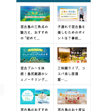
宮古島の三角点の
子連れで宮古島を
魅力と、おすすめ
楽しむためのポイ
の “初めて...
ントは？事前...
宮古ブルーを体
三味線ライブ、コ
感！島民厳選のシ
スパ良し居酒
ュノーケリング...
屋…...
宮古島のおすすめ
宮古島のお土産は