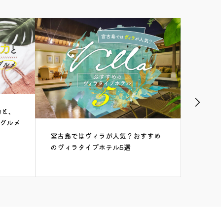
宮古島ではヴィラが人気？おすすめ
南の島で「ととの
のヴィラタイプホテル5選
でサウナがあるホ