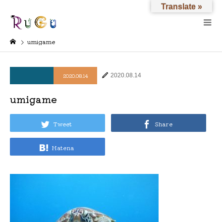
Translate »
umigame
2020.08.14
2020.08.14
umigame
Tweet
Share
Hatena