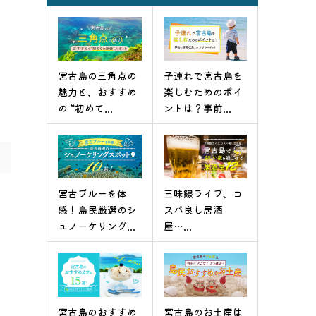
宮古島の三角点の
子連れで宮古島を
魅力と、おすすめ
楽しむためのポイ
の “初めて...
ントは？事前...
宮古ブルーを体
三味線ライブ、コ
感！島民厳選のシ
スパ良し居酒
ュノーケリング...
屋…...
宮古島のおすすめ
宮古島のお土産は