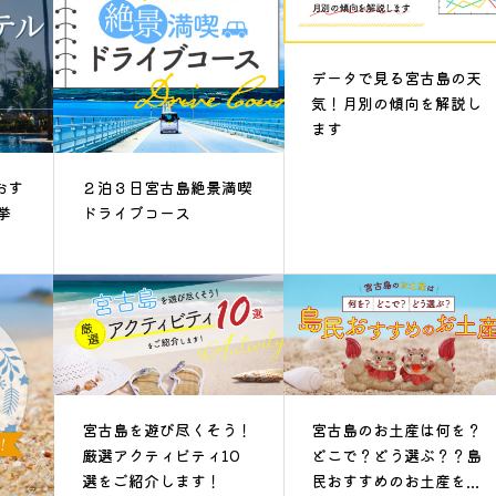
データで見る宮古島の天
気！月別の傾向を解説し
ます
おす
２泊３日宮古島絶景満喫
挙
ドライブコース
宮古島を遊び尽くそう！
宮古島のお土産は何を？
厳選アクティビティ10
どこで？どう選ぶ？？島
選をご紹介します！
民おすすめのお土産を...