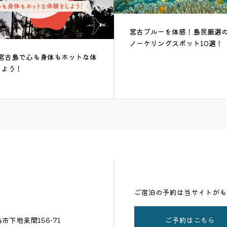
ブルーを体感！島民厳選のシュ
リングスポット10選！
大満喫！見て・食べて・遊ぶ
り女子旅♪島民がおすすめす
島厳選映えスポッ...
ご宿泊の予約は当サイトがも
ご予約はこちら
島市下地来間156−71