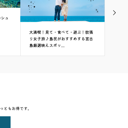
宮古島で釣りを楽しもう！磯釣りと
宮古島
船釣りのおすすめスポット
かる！
う
！欲張
る宮古
っともお得です。