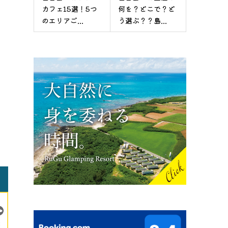
カフェ15選！5つ
何を？どこで？ど
のエリアご...
う選ぶ？？島...