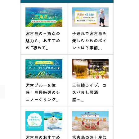
宮古島の三角点の
子連れで宮古島を
魅力と、おすすめ
楽しむためのポイ
の “初めて...
ントは？事前...
宮古ブルーを体
三味線ライブ、コ
感！島民厳選のシ
スパ良し居酒
ュノーケリング...
屋…...
宮古島のおすすめ
宮古島のお土産は