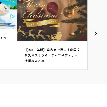
！5つ
青さが
島」を
【2023年版】宮古島で過ごす南国ク
リスマス！ライトアップやディナー
情報のまとめ