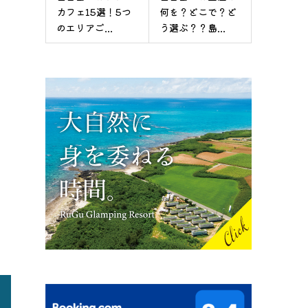
カフェ15選！5つ
何を？どこで？ど
のエリアご...
う選ぶ？？島...