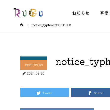
お知らせ
客室
notice_typhoon202410-2
notice_typ
2024.09.30
2024.09.30
Tweet
Share