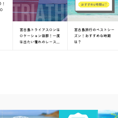
う！
0
宮古島トライアスロンは
宮古島旅行のベストシー
ロケーション抜群！一度
ズン！おすすめな時期
は出たい憧れのレース...
は？