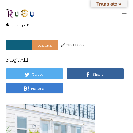
Translate »
rugu-11
2021.08.27
2021.08.27
rugu-11
Tweet
Share
Hatena